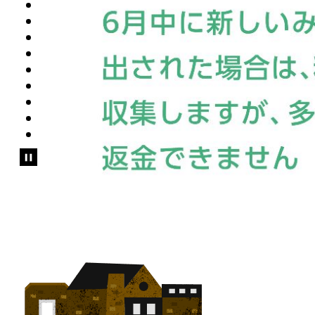
2
枚
目
の