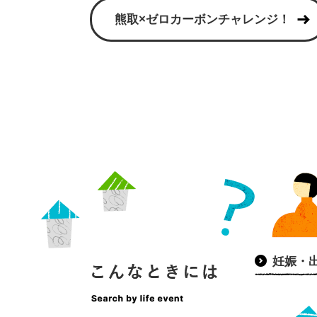
熊取×ゼロカーボンチャレンジ！
こ
ん
な
と
き
に
は
妊娠・
Search
by
life
event