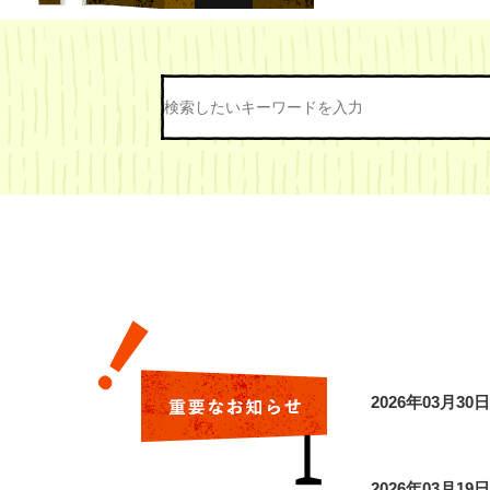
ス
ラ
イ
ド
重
要
な
お
2026年03月30日
知
ら
せ
2026年03月19日